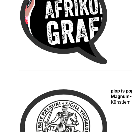
plop is po
Magnum-C
Künstlern