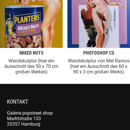
MIXED NUTS
PHOTOSHOP CS
Wandskulptur (hier ein
Wandskulptur von Mel Ramos
Ausschnitt des 50 x 70 cm
(hier ein Ausschnitt des 60 x
großen Werkes)
90 x 3 cm großen Werks)
KONTAKT
Galerie popstreet.shop
Marktstraße 133
20357 Hamburg