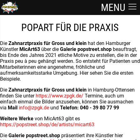
MENU
POPART FÜR DIE PRAXIS
Die
Zahnarztpraxis für Gross und klein
hat den Hamburger
Künstler
MicArt63
über die
Galerie popstreet.shop
beauftragt,
bis Ende des Jahres 2021 etliche Motive zu erstellen, die in der
Praxis peu à peu gehängt werden. So entsteht für Patienten und
Mitarbeiterinnen eine angenehme, fröhliche und
aufmerksamkeitsstarke Umgebung. Hier sehen Sie die ersten
Beispiele.
Die
Zahnarztpraxis für Gross und klein
in Hamburg-Ottensen
finden Sie unter
https://www.zpgk.de/
Termine, auch um
einfach einmal die Bilder anzusehen, können Sie ausmachen
via
Mail
info@zpgk.de
und
Telefon: 040 - 39 80 77 99
Weitere Werke
von MicArt63 gibt es
https://popstreet.shop/de/artists/micart63
Die
Galerie popstreet.shop
präsentiert ihre Künstler hier