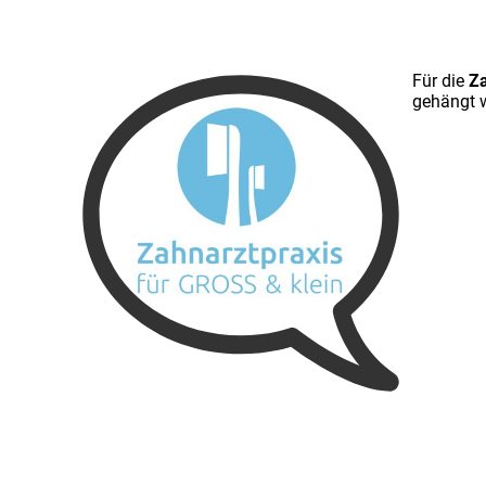
Für die
Za
gehängt w