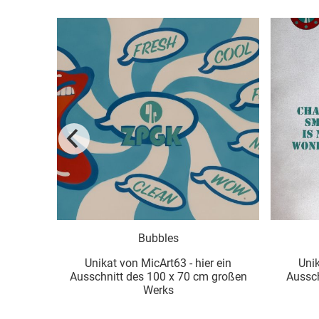
a
Bubbles
 ein
Unikat von MicArt63 - hier ein
Unik
großen
Ausschnitt des 100 x 70 cm großen
Aussch
Werks