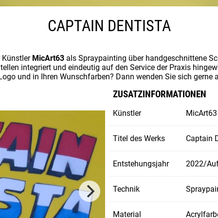
CAPTAIN DENTISTA
r Künstler
MicArt63
als Spraypainting über handgeschnittene Sch
ellen integriert und eindeutig auf den Service der Praxis hinge
m Logo und in Ihren Wunschfarben? Dann wenden Sie sich gerne
ZUSATZINFORMATIONEN
Künstler
MicArt63
Titel des Werks
Captain 
Entstehungsjahr
2022/Auf
Technik
Spraypai
Material
Acrylfar