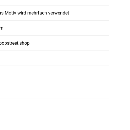
das Motiv wird mehrfach verwendet
cm
popstreet.shop
n