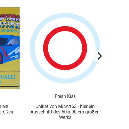
Fresh Kiss
r ein
Unikat von MicArt63 - hier ein
Uni
 großen
Ausschnitt des 60 x 90 cm großen
Aussch
Werks