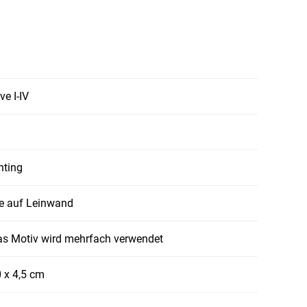
ve I-IV
nting
be auf Leinwand
das Motiv wird mehrfach verwendet
0 x 4,5 cm