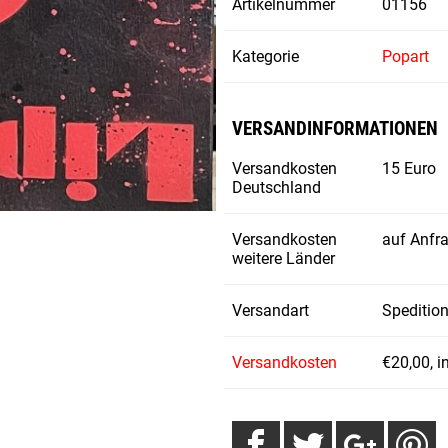
Artikelnummer
01156
Kategorie
Popart
VERSANDINFORMATIONEN
Versandkosten
15 Euro
Deutschland
Versandkosten
auf Anfr
weitere Länder
Versandart
Speditio
Versandkosten
€20,00, i