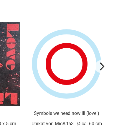
Symbols we need now III (love!)
Symbols we need now
Unikat von MicArt63 - Ø ca. 60 cm
Unikat von MicArt63 -