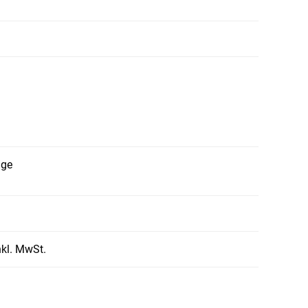
age
n
nkl. MwSt.