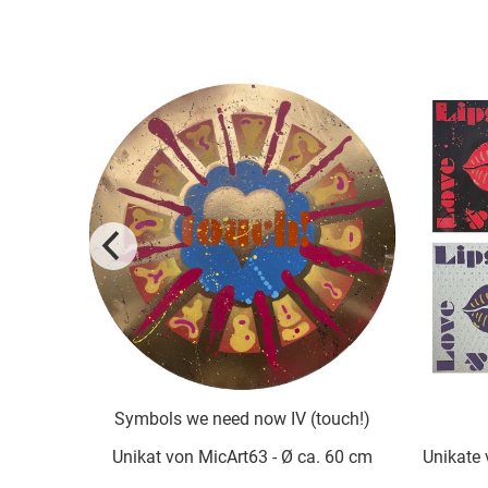
ymbols we need now IV (touch!)
Lips & Love I
nikat von MicArt63 - Ø ca. 60 cm
Unikate von MicArt63 - je
cm groß