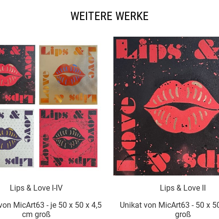
WEITERE WERKE
-IV
Lips & Love II
 50 x 50 x 4,5
Unikat von MicArt63 - 50 x 50 x 5 cm
groß