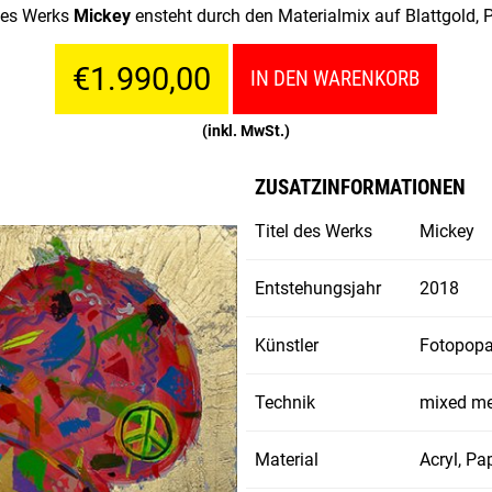
des Werks
Mickey
ensteht durch den Materialmix auf Blattgold, 
€1.990,00
IN DEN WARENKORB
(inkl. MwSt.)
ZUSATZINFORMATIONEN
Titel des Werks
Mickey
Entstehungsjahr
2018
Künstler
Fotopopa
Technik
mixed m
Material
Acryl, P