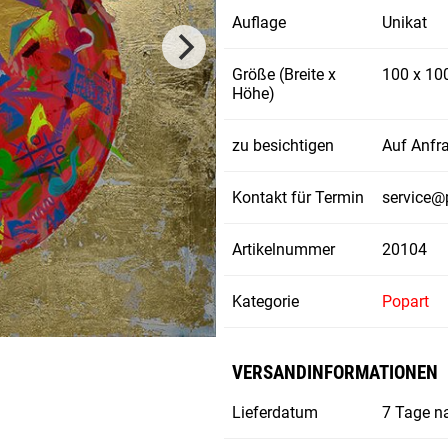
Auflage
Unikat
Größe (Breite x
100 x 10
Höhe)
zu besichtigen
Auf Anfr
Kontakt für Termin
service@
Artikelnummer
20104
Kategorie
Popart
VERSANDINFORMATIONEN
Lieferdatum
7 Tage n