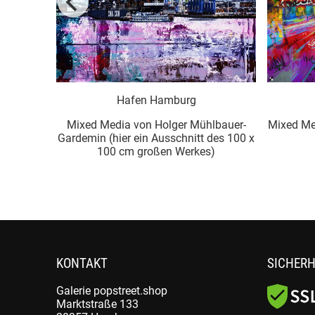
Hafen Hamburg
lbauer-
Mixed Media von Holger Mühlbauer-
Mixed Med
des 120 x
Gardemin (hier ein Ausschnitt des 100 x
)
100 cm großen Werkes)
KONTAKT
SICHERH
Galerie popstreet.shop
Marktstraße 133