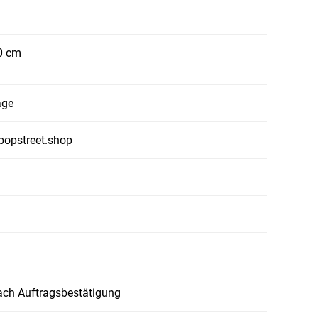
0 cm
age
popstreet.shop
ach Auftragsbestätigung