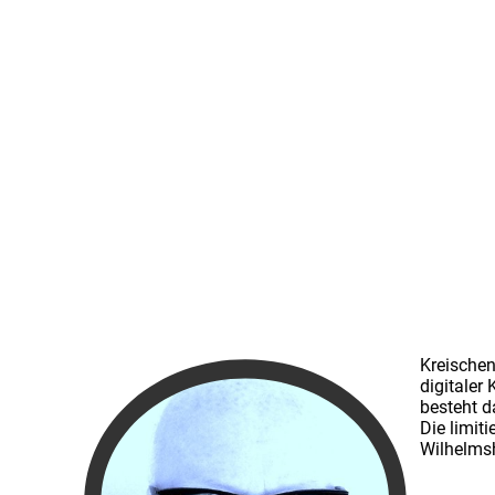
Kreischen
digitaler
besteht d
Die limit
Wilhelmsh