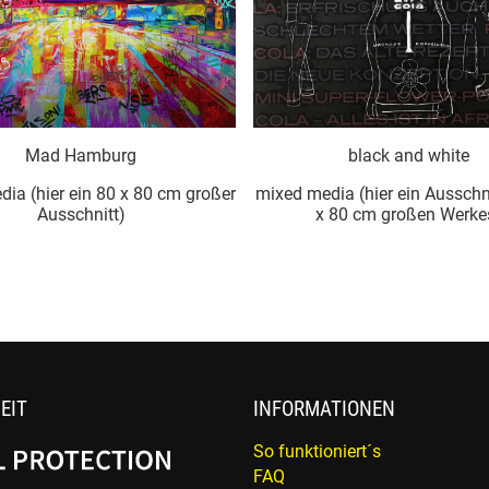
Mad Hamburg
black and white
ia (hier ein 80 x 80 cm großer
mixed media (hier ein Ausschn
Ausschnitt)
x 80 cm großen Werke
EIT
INFORMATIONEN
So funktioniert´s
FAQ