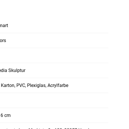
nart
ors
dia Skulptur
, Karton, PVC, Plexiglas, Acrylfarbe
x 6 cm