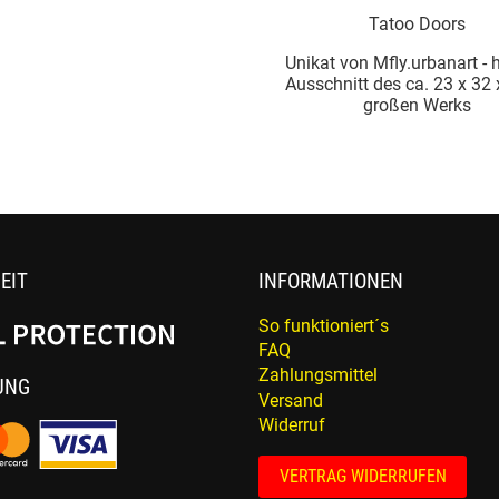
Tatoo Doors
Unikat von Mfly.urbanart - h
Ausschnitt des ca. 23 x 32
großen Werks
EIT
INFORMATIONEN
So funktioniert´s
FAQ
Zahlungsmittel
UNG
Versand
Widerruf
VERTRAG WIDERRUFEN