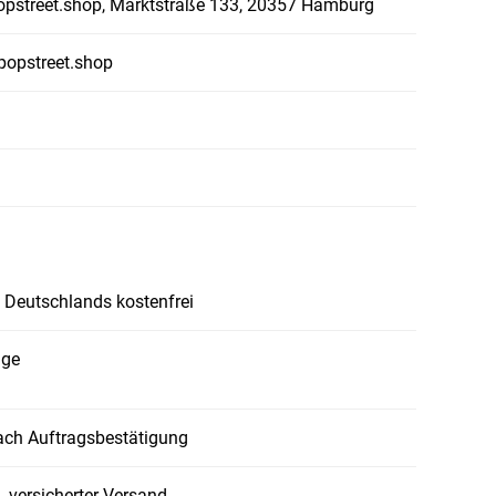
popstreet.shop, Marktstraße 133, 20357 Hamburg
popstreet.shop
 Deutschlands kostenfrei
age
ach Auftragsbestätigung
, versicherter Versand