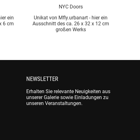
NYC Doors
ier ein
Unikat von Mfly.urbanart - hier ein
Unika
 x 6 cm
Ausschnitt des ca. 26 x 32 x 12 cm
Aussc
großen Werks
NEWSLETTER
Erhalten Sie relevante Neuigkeiten aus
unserer Galerie sowie Einladungen zu
unseren Veranstaltungen.