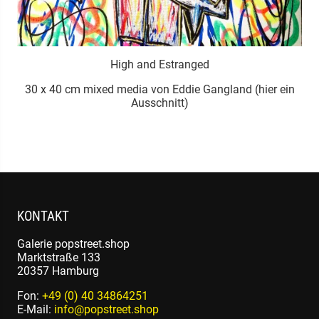
High and Estranged
30 x 40 cm mixed media von Eddie Gangland (hier ein
Ausschnitt)
KONTAKT
Galerie popstreet.shop
Marktstraße 133
20357 Hamburg
Fon:
+49 (0) 40 34864251
E-Mail:
info@popstreet.shop