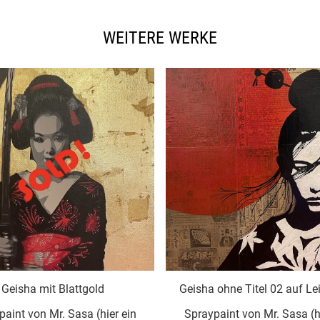
WEITERE WERKE
lattgold
Geisha ohne Titel 02 auf Leinwand
Sasa (hier ein
Spraypaint von Mr. Sasa (hier ein