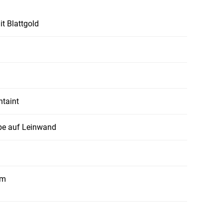
t Blattgold
ntaint
be auf Leinwand
cm