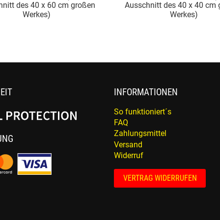
x 60 cm großen
Ausschnitt des 40 x 40 cm großen
s)
Werkes)
EIT
INFORMATIONEN
So funktioniert´s
FAQ
Zahlungsmittel
UNG
Versand
Widerruf
VERTRAG WIDERRUFEN