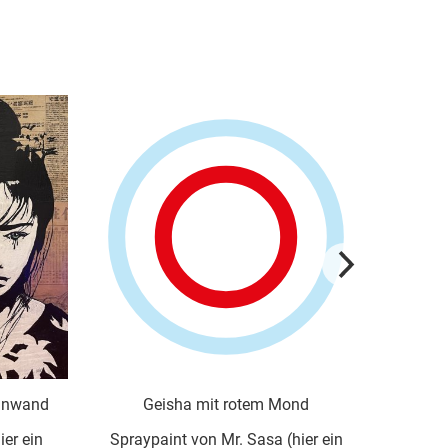
Geisha mit rotem Mond
Samurai 
Spraypaint von Mr. Sasa (hier ein
Spraypaint von Mr.