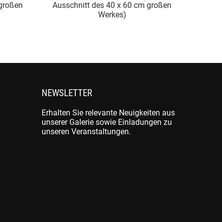
Ausschnitt des 40 x 60 cm großen
Ausschnitt des 40 
Werkes)
Werke
NEWSLETTER
Erhalten Sie relevante Neuigkeiten aus
unserer Galerie sowie Einladungen zu
unseren Veranstaltungen.