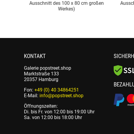
Ausschnitt des 100 x 80 cm großen
Ausschnitt des 40 
Werkes)
Werke
KONTAKT
SICHERH
Galerie popstreet.shop
Marktstraße 133
20357 Hamburg
BEZAHL
Fon:
+49 (0) 40 34864251
E-Mail:
info@popstreet.shop
Öffnungszeiten:
Di. bis Fr. von 12:00 bis 19:00 Uhr
Sa. von 12:00 bis 18:00 Uhr