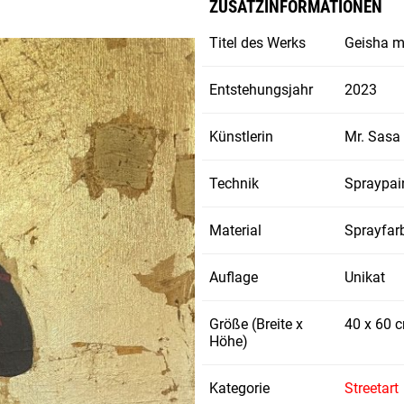
ZUSATZINFORMATIONEN
Titel des Werks
Geisha mi
Entstehungsjahr
2023
Künstlerin
Mr. Sasa
Technik
Spraypai
Material
Sprayfar
Auflage
Unikat
Größe (Breite x
40 x 60 
Höhe)
Kategorie
Streetart