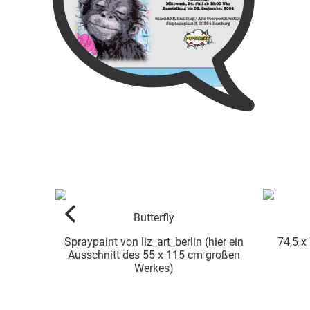
Ape call
hier ein
74,5 x 74,5 cm Spraypaint (hier ein
Spraypai
 großen
Ausschnitt)
Aussch