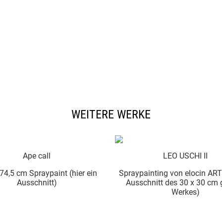
WEITERE WERKE
LEO USCHI II
Hamburger Abendblat
nting von elocin ART (hier ein
Mixed Media von Holger Müh
nitt des 30 x 30 cm großen
Gardemin (hier ein Ausschnitt
Werkes)
80 cm großen Werkes