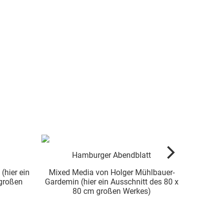
t
Golden Times (sold)
lbauer-
Spraypaint von liz_art_berlin (hier ein
 des 80 x
Ausschnitt des 120 v 160 cm großen
)
Werkes)