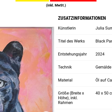
(inkl. MwSt.)
ZUSATZINFORMATIONEN
Künstlerin
Julia Su
Titel des Werks
Black Pa
Entstehungsjahr
2024
Technik
Gemälde
Material
Öl auf C
Größe (Breite x
40 x 50 
Höhe), inkl.
Rahmen