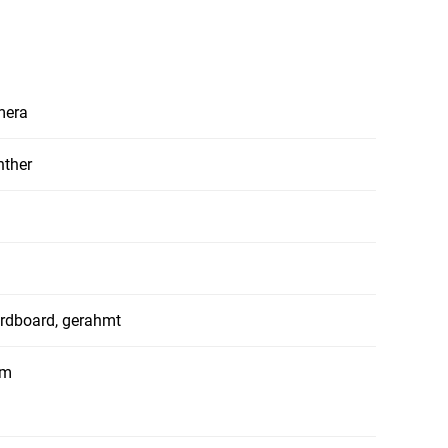
mera
nther
ardboard, gerahmt
cm