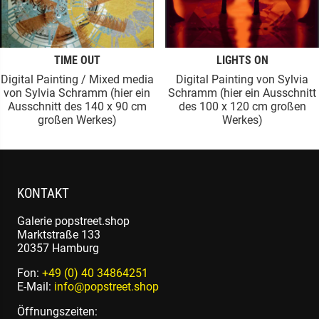
TIME OUT
LIGHTS ON
Digital Painting / Mixed media
Digital Painting von Sylvia
von Sylvia Schramm (hier ein
Schramm (hier ein Ausschnitt
Ausschnitt des 140 x 90 cm
des 100 x 120 cm großen
großen Werkes)
Werkes)
KONTAKT
Galerie popstreet.shop
Marktstraße 133
20357 Hamburg
Fon:
+49 (0) 40 34864251
E-Mail:
info@popstreet.shop
Öffnungszeiten: