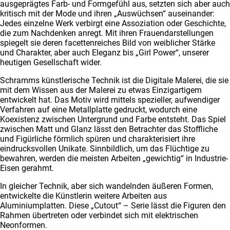
ausgeprägtes Farb- und Formgefühl aus, setzten sich aber auch
kritisch mit der Mode und ihren „Auswüchsen“ auseinander:
Jedes einzelne Werk verbirgt eine Assoziation oder Geschichte,
die zum Nachdenken anregt. Mit ihren Frauendarstellungen
spiegelt sie deren facettenreiches Bild von weiblicher Stärke
und Charakter, aber auch Eleganz bis „Girl Power“, unserer
heutigen Gesellschaft wider.
Schramms künstlerische Technik ist die Digitale Malerei, die sie
mit dem Wissen aus der Malerei zu etwas Einzigartigem
entwickelt hat. Das Motiv wird mittels spezieller, aufwendiger
Verfahren auf eine Metallplatte gedruckt, wodurch eine
Koexistenz zwischen Untergrund und Farbe entsteht. Das Spiel
zwischen Matt und Glanz lässt den Betrachter das Stoffliche
und Figürliche förmlich spüren und charakterisiert ihre
eindrucksvollen Unikate. Sinnbildlich, um das Flüchtige zu
bewahren, werden die meisten Arbeiten „gewichtig“ in Industrie-
Eisen gerahmt.
In gleicher Technik, aber sich wandelnden äußeren Formen,
entwickelte die Künstlerin weitere Arbeiten aus
Aluminiumplatten. Diese „Cutout“ – Serie lässt die Figuren den
Rahmen übertreten oder verbindet sich mit elektrischen
Neonformen.