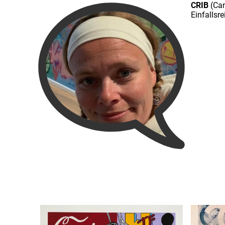
CRIB
(Cam
Einfallsr