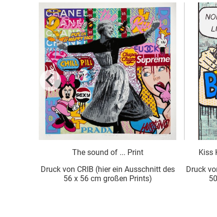
f ... Print
Kiss Kiss Bang Bang I als Druck
 ein Ausschnitt des
Druck von CRIB (hier ein Ausschnitt des
oßen Prints)
50 x 69 cm großen Prints)