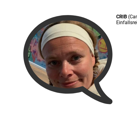
CRIB
(Cam
Einfallsr