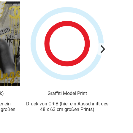
odel Print
Relax als Druck
r ein Ausschnitt des
Druck von CRIB (hier ein Ausschnitt des
roßen Prints)
53 x 75 cm großen Prints)