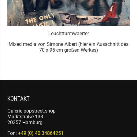
Leuchtturmwaerter
s
Mixed media von Simone Albert (hier ein Ausschnitt des
70 x 95 cm großen Werkes)
KONTAKT
Galerie popstreet.shop
Marktstraße 133
20357 Hamburg
Fon:
+49 (0) 40 34864251