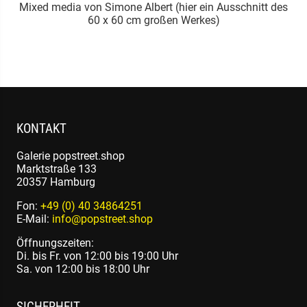
s
Mixed media von Simone Albert (hier ein Ausschnitt des
60 x 60 cm großen Werkes)
KONTAKT
Galerie popstreet.shop
Marktstraße 133
20357 Hamburg
Fon:
+49 (0) 40 34864251
E-Mail:
info@popstreet.shop
Öffnungszeiten:
Di. bis Fr. von 12:00 bis 19:00 Uhr
Sa. von 12:00 bis 18:00 Uhr
SICHERHEIT