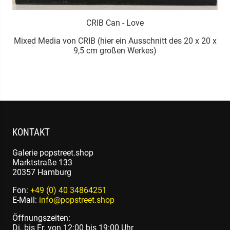
CRIB Can - Love
Mixed Media von CRIB (hier ein Ausschnitt des 20 x 20 x
9,5 cm großen Werkes)
KONTAKT
Galerie popstreet.shop
Marktstraße 133
20357 Hamburg
Fon:
+49 (0) 40 34864251
E-Mail:
info@popstreet.shop
Öffnungszeiten:
Di. bis Fr. von 12:00 bis 19:00 Uhr