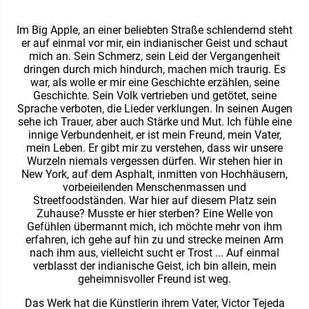
Im Big Apple, an einer beliebten Straße schlendernd steht
er auf einmal vor mir, ein indianischer Geist und schaut
mich an. Sein Schmerz, sein Leid der Vergangenheit
dringen durch mich hindurch, machen mich traurig. Es
war, als wolle er mir eine Geschichte erzählen, seine
Geschichte. Sein Volk vertrieben und getötet, seine
Sprache verboten, die Lieder verklungen. In seinen Augen
sehe ich Trauer, aber auch Stärke und Mut. Ich fühle eine
innige Verbundenheit, er ist mein Freund, mein Vater,
mein Leben. Er gibt mir zu verstehen, dass wir unsere
Wurzeln niemals vergessen dürfen. Wir stehen hier in
New York, auf dem Asphalt, inmitten von Hochhäusern,
vorbeieilenden Menschenmassen und
Streetfoodständen. War hier auf diesem Platz sein
Zuhause? Musste er hier sterben? Eine Welle von
Gefühlen übermannt mich, ich möchte mehr von ihm
erfahren, ich gehe auf hin zu und strecke meinen Arm
nach ihm aus, vielleicht sucht er Trost ... Auf einmal
verblasst der indianische Geist, ich bin allein, mein
geheimnisvoller Freund ist weg.
Das Werk hat die Künstlerin ihrem Vater, Victor Tejeda